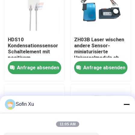
Über uns
Werksbesichtigung
HDS10
ZH03B Laser wischen
Kondensationssensor
andere Sensor-
Schaltelement mit
miniaturisierte
Qualitätskontrolle
positivem
Universalmodule ab
Kennlinienverlauf
Anfrage absenden
Anfrage absenden
Kontakt mit uns
Neuigkeiten
Sofin Xu
Sauerstoff-Gas-Sensor
11:05 AM
Elektrochemischer Gas-Sensor