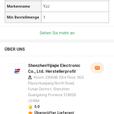
Markenname
YJJ
Min Bestellmenge
1
Sehen Sie mehr an
ÜBER UNS
ShenzhenYijiajie Electronic
Co., Ltd. Herstellerprofil
Room 3306AB 33rd Floor, SEG
Plaza,Huaqiang North Road,
Futian District, Shenzhen
Guangdong Province 518028
,CHINA
5.0
Überprüfter Lieferant