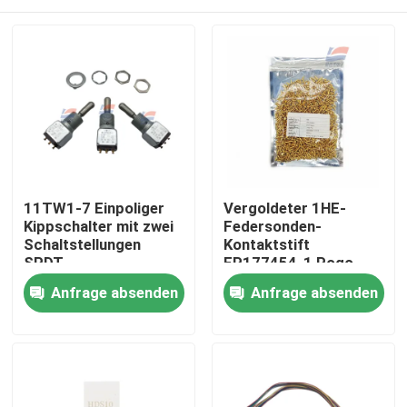
11TW1-7 Einpoliger
Vergoldeter 1HE-
Kippschalter mit zwei
Federsonden-
Schaltstellungen
Kontaktstift
SPDT
FP177454-1 Pogo-
Pin-Federnadel
Zu Hause
Anfrage absenden
Anfrage absenden
Produkte
VR-Show