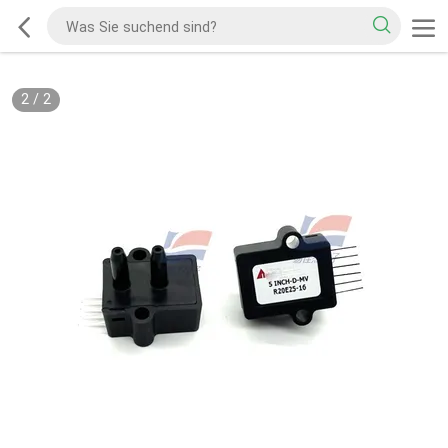
2
/
2