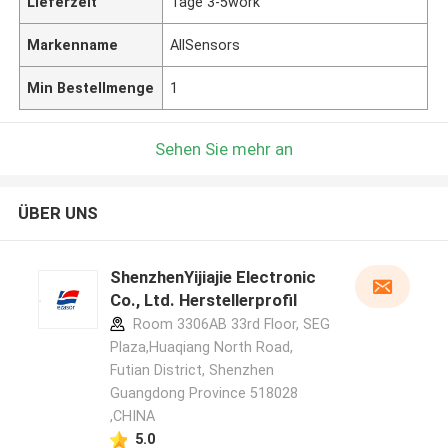
Lieferzeit
Tage 3-5work
Markenname
AllSensors
Min Bestellmenge
1
Sehen Sie mehr an
ÜBER UNS
ShenzhenYijiajie Electronic
Co., Ltd. Herstellerprofil
Room 3306AB 33rd Floor, SEG
Plaza,Huaqiang North Road,
Futian District, Shenzhen
Guangdong Province 518028
,CHINA
5.0