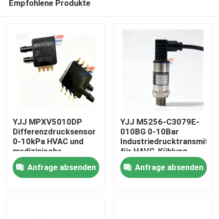
Empfohlene Produkte
YJJ MPXV5010DP
YJJ M5256-C3079E-
Differenzdrucksensor
010BG 0-10Bar
0-10kPa HVAC und
Industriedrucktransmitte
medizinische
für HAVC-Kühlung
Zu Hause
Anwendungen
Anfrage absenden
Anfrage absenden
Produkte
VR-Show