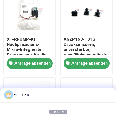
Über uns
Werksbesichtigung
XT-RPUMP-K1
XGZP163-101S
Hochpräzisions-
Drucksensoren,
Qualitätskontrolle
Mikro-Integrierter
unverstärkte,
Drucksensor für die
oberflächenmontierte
spezielle
SOP-6-Verpackung
Anfrage absenden
Anfrage absenden
Kontakt mit uns
Schließkreislaufdruckkontrolle
und
Zustandsüberwachung
Neuigkeiten
von
Miniaturpumpeinrichtungen
Sofin Xu
Rechtssachen
7:43 AM
Sauerstoff-Gas-Sensor