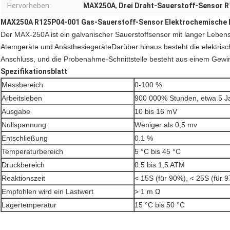
Hervorheben:
MAX250A
,
Drei Draht-Sauerstoff-Sensor 
MAX250A R125P04-001 Gas-Sauerstoff-Sensor Elektrochemische Pr
Der MAX-250A ist ein galvanischer Sauerstoffsensor mit langer Leb
Atemgeräte und AnästhesiegeräteDarüber hinaus besteht die elektrisch
Anschluss, und die Probenahme-Schnittstelle besteht aus einem Gewi
Spezifikationsblatt
Messbereich
0-100 %
Arbeitsleben
900 000% Stunden, etwa 5 J
Ausgabe
10 bis 16 mV
Nullspannung
Weniger als 0,5 mv
Entschließung
0.1 %
Temperaturbereich
5 °C bis 45 °C
Druckbereich
0.5 bis 1,5 ATM
Reaktionszeit
< 15S (für 90%), < 25S (für 
Empfohlen wird ein Lastwert
> 1 m Ω
Lagertemperatur
15 °C bis 50 °C