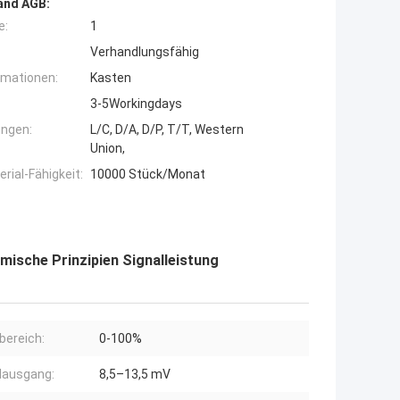
and AGB:
e:
1
Verhandlungsfähig
rmationen:
Kasten
3-5Workingdays
ngen:
L/C, D/A, D/P, T/T, Western
Union,
ial-Fähigkeit:
10000 Stück/Monat
sche Prinzipien Signalleistung
ereich:
0-100%
lausgang:
8,5–13,5 mV