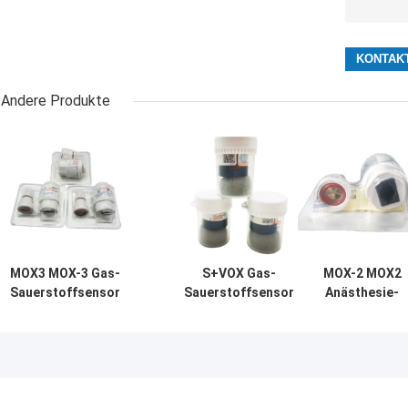
Andere Produkte
MOX3 MOX-3 Gas-
S+VOX Gas-
MOX-2 MOX2
Sauerstoffsensor
Sauerstoffsensor
Anästhesie-
AA829-M10 O2-
Elektrochemische
Sauerstoff-Gas
Batterie für
Konzentrationserkennung
Sensor-
medizinische
Medizinischer Gebrauch
Saugmaschinen
Geräte
Sauerstoff-
Batterie