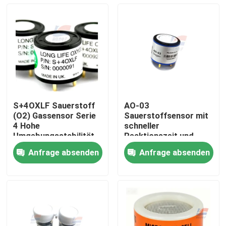
S+4OXLF Sauerstoff
AO-03
(O2) Gassensor Serie
Sauerstoffsensor mit
4 Hohe
schneller
Umgebungsstabilität
Reaktionszeit und
Genauigkeit für
Anfrage absenden
Anfrage absenden
tragbare
Zu Hause
Sauerstoffdetektoren/Al
und
Luftqualitätsanalysatoren
Produkte
VR-Show