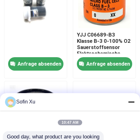
Über uns
YJJ C06689-B3
Werksbesichtigung
Klasse B-3 0-100% O2
Sauerstoffsensor
Elektrochemische
Qualitätskontrolle
Sauerstoffzelle zur
Anfrage absenden
Anfrage absenden
Analyse von
Rauchgasen aus
Kontakt mit uns
thermischen
Verbrennungsboilern
Neuigkeiten
Sofin Xu
Rechtssachen
10:47 AM
Sauerstoff-Gas-Sensor
Good day, what product are you looking 