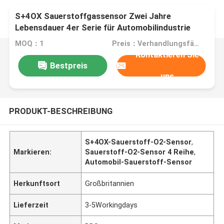
S+4OX Sauerstoffgassensor Zwei Jahre
Lebensdauer 4er Serie für Automobilindustrie
Allgemeine
MOQ：1
Preis：Verhandlungsfähig
Kontaktieren Sie
Bestpreis
uns
PRODUKT-BESCHREIBUNG
S+4OX-Sauerstoff-O2-Sensor
,
Markieren:
Sauerstoff-O2-Sensor 4 Reihe
,
Automobil-Sauerstoff-Sensor
Herkunftsort
Großbritannien
Lieferzeit
3-5Workingdays