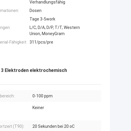
Verhandlungsfähig
rmationen:
Dosen
Tage 3-5work
ngen:
L/C, D/A, D/P, T/T, Western
Union, MoneyGram
ial-Fähigkeit:
311/pcs/pre
3 Elektroden elektrochemisch
ereich:
0-100 ppm
Keiner
rtzeit (T90):
20 Sekunden bei 20 oC