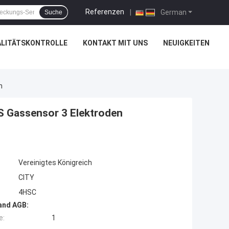
Referenzen
|
German
Suche
LITÄTSKONTROLLE
KONTAKT MIT UNS
NEUIGKEITEN
h
 Gassensor 3 Elektroden
Vereinigtes Königreich
CITY
4HSC
and AGB:
e:
1