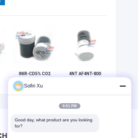
INIR-CD5% CO2
4NT AF4NT-800
Infrarot-
Gassensor für
Sofin Xu
r
Kohlendioxid IR-
Stickoxid für den
er
Gassensoren
Gasanalysator 3
a
Sonde Niedriger
Elektrode
Stromverbrauch
Elektrochemie
9:51 PM
Good day, what product are you looking 
for?
CHRICHT HINTERLASSEN