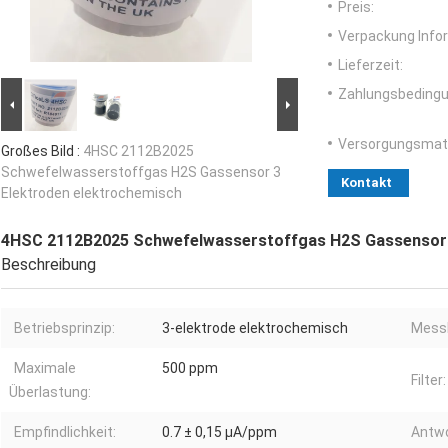
Preis:
Verpackung Info
Lieferzeit:
Zahlungsbedingu
Versorgungsmater
Großes Bild :
4HSC 2112B2025
Schwefelwasserstoffgas H2S Gassensor 3
Kontakt
Elektroden elektrochemisch
4HSC 2112B2025 Schwefelwasserstoffgas H2S Gassensor 
Beschreibung
Betriebsprinzip:
3-elektrode elektrochemisch
Messb
Maximale
500 ppm
Filter:
Überlastung:
Empfindlichkeit:
0.7 ± 0,15 μA/ppm
Antwo