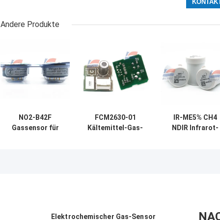
Andere Produkte
NO2-B42F
FCM2630-01
IR-ME5% CH4
Gassensor für
Kältemittel-Gas-
NDIR Infrarot-
Stickstoffdioxid
Sensormodul
CH4-Gassenso
20 ppm 4-
Kompakt
mit ultraniedrig
Elektrode Neues
eingebettet
Leistung 80 kP
NA
Elektrochemischer Gas-Sensor