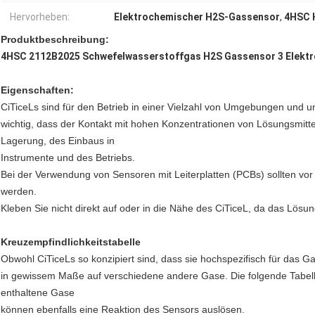
Hervorheben:
Elektrochemischer H2S-Gassensor
,
4HSC 
Produktbeschreibung
:
4HSC 2112B2025 Schwefelwasserstoffgas H2S Gassensor 3 Elektr
Eigenschaften:
CiTiceLs sind für den Betrieb in einer Vielzahl von Umgebungen und un
wichtig, dass der Kontakt mit hohen Konzentrationen von Lösungsmit
Lagerung, des Einbaus in
Instrumente und des Betriebs.
Bei der Verwendung von Sensoren mit Leiterplatten (PCBs) sollten vo
werden.
Kleben Sie nicht direkt auf oder in die Nähe des CiTiceL, da das Lösun
Kreuzempfindlichkeitstabelle
Obwohl CiTiceLs so konzipiert sind, dass sie hochspezifisch für das G
in gewissem Maße auf verschiedene andere Gase. Die folgende Tabelle i
enthaltene Gase
können ebenfalls eine Reaktion des Sensors auslösen.