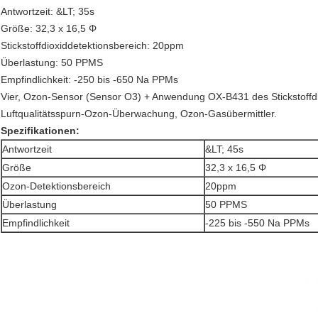
Antwortzeit: &LT;
35s
Größe: 32,3 x 16,5
Φ
Stickstoffdioxiddetektionsbereich: 20ppm
Überlastung: 50 PPMS
Empfindlichkeit: -250 bis -650 Na PPMs
Vier, Ozon-Sensor (Sensor O3) + Anwendung OX-B431 des Stickstoffd
Luftqualitätsspurn-Ozon-Überwachung, Ozon-Gasübermittler.
Spezifikationen:
Antwortzeit
&LT; 45s
Größe
32,3 x 16,5 Φ
Ozon-Detektionsbereich
20ppm
Überlastung
50 PPMS
Empfindlichkeit
-225 bis -550 Na PPMs