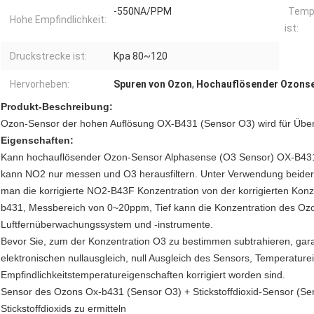
-550NA/PPM
Temp
Hohe Empfindlichkeit:
ist:
Druckstrecke ist:
Kpa 80~120
Hervorheben:
Spuren von Ozon
,
Hochauflösender Ozons
Produkt-Beschreibung:
Ozon-Sensor der hohen Auflösung OX-B431 (Sensor O3) wird für Über
Eigenschaften:
Kann hochauflösender Ozon-Sensor Alphasense (O3 Sensor) OX-B43
kann NO2 nur messen und O3 herausfiltern.
Unter Verwendung beider
man die korrigierte NO2-B43F Konzentration von der korrigierten Konz
b431, Messbereich von 0~20ppm, Tief kann die Konzentration des Ozo
Luftfernüberwachungssystem und -instrumente.
Bevor Sie, zum der Konzentration O3 zu bestimmen subtrahieren, gara
elektronischen nullausgleich, null Ausgleich des Sensors, Temperatur
Empfindlichkeitstemperatureigenschaften korrigiert worden sind.
Sensor des Ozons Ox-b431 (Sensor O3) + Stickstoffdioxid-Sensor (S
Stickstoffdioxids zu ermitteln