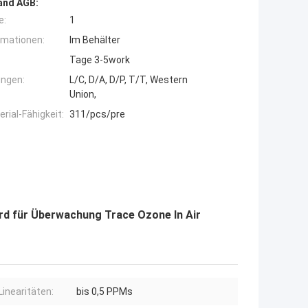
and AGB:
e:
1
rmationen:
Im Behälter
Tage 3-5work
ngen:
L/C, D/A, D/P, T/T, Western
Union,
ial-Fähigkeit:
311/pcs/pre
d für Überwachung Trace Ozone In Air
Linearitäten:
bis 0,5 PPMs