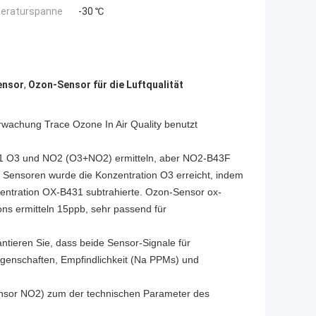
eraturspanne
-30 ℃
ensor
,
Ozon-Sensor für die Luftqualität
wachung Trace Ozone In Air Quality benutzt
1 O3 und NO2 (O3+NO2) ermitteln, aber NO2-B43F
 Sensoren wurde die Konzentration O3 erreicht, indem
entration OX-B431 subtrahierte.
Ozon-Sensor ox-
ns ermitteln 15ppb, sehr passend für
ntieren Sie, dass beide Sensor-Signale für
eigenschaften, Empfindlichkeit (Na PPMs) und
ensor NO2) zum der technischen Parameter des