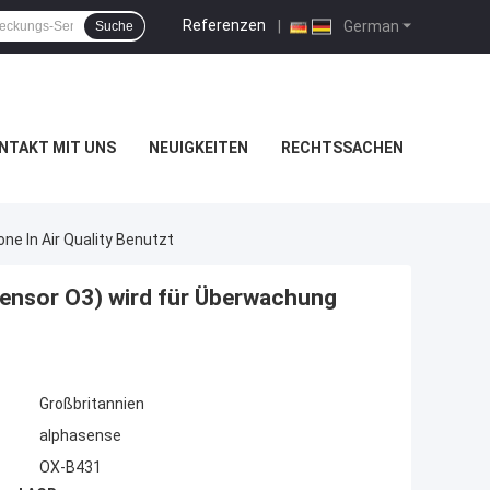
Referenzen
|
German
Suche
NTAKT MIT UNS
NEUIGKEITEN
RECHTSSACHEN
e In Air Quality Benutzt
ensor O3) wird für Überwachung
Großbritannien
alphasense
OX-B431