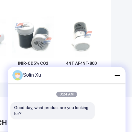
INIR-CD5% CO2
4NT AF4NT-800
Infrarot-
Gassensor für
Sofin Xu
r
Kohlendioxid IR-
Stickoxid für den
er
Gassensoren
Gasanalysator 3
a
Sonde Niedriger
Elektrode
Stromverbrauch
Elektrochemie
3:24 AM
Good day, what product are you looking 
for?
CHRICHT HINTERLASSEN