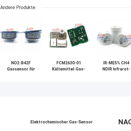
Andere Produkte
NO2-B42F
FCM2630-01
IR-ME5% CH4
Gassensor für
Kältemittel-Gas-
NDIR Infrarot-
Stickstoffdioxid
Sensormodul
CH4-Gassenso
20 ppm 4-
Kompakt
mit ultraniedrig
Elektrode Neues
eingebettet
Leistung 80 kP
NA
Elektrochemischer Gas-Sensor