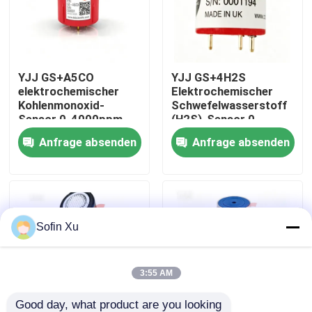
Über uns
YJJ GS+A5CO
YJJ GS+4H2S
Werksbesichtigung
elektrochemischer
Elektrochemischer
Kohlenmonoxid-
Schwefelwasserstoff
Sensor 0-4000ppm
(H2S)-Sensor 0-
Qualitätskontrolle
geeignet für die
100ppm für
Anfrage absenden
Anfrage absenden
Rauchgasdetektion
industrielle
Gasdetektoren
Kontakt mit uns
Neuigkeiten
Sofin Xu
Rechtssachen
3:55 AM
Sauerstoff-Gas-Sensor
Good day, what product are you looking 