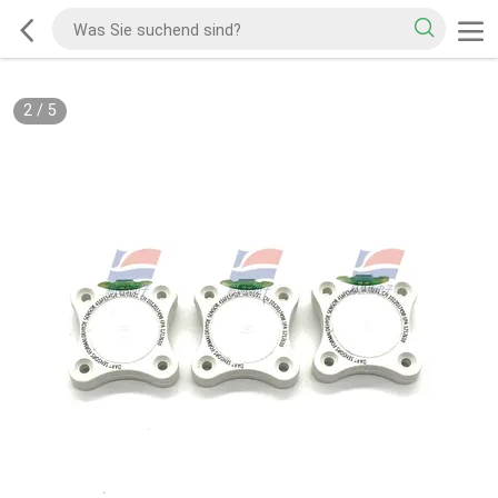
2
/
5