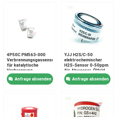
4P50C PM563‐000
YJJ H2S/C-50
Verbrennungsgassensor
elektrochemischer
für katalytische
H2S-Sensor 0-50ppm
Verbrennung
für Abwasser-Ölfeld-
Festanlage-Detektor
Gasleckdetektor
Anfrage absenden
Anfrage absenden
Zu Hause
Produkte
VR-Show