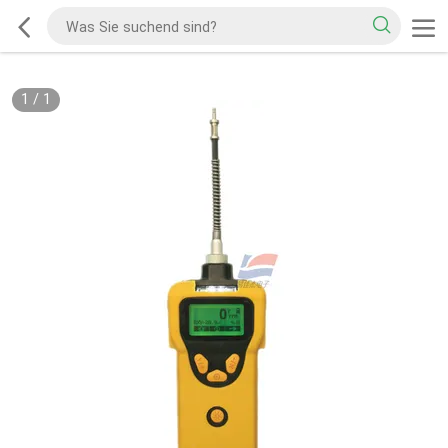
1
/
1