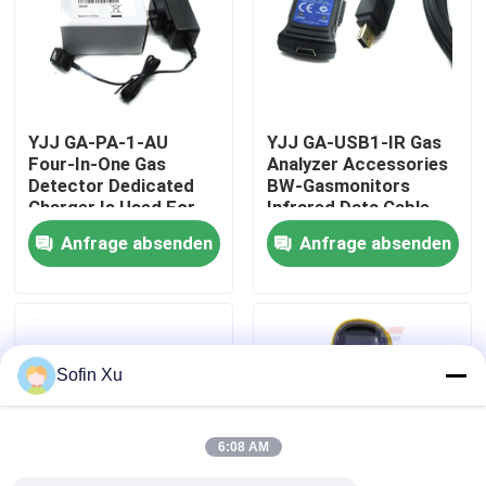
Über uns
Werksbesichtigung
YJJ GA-PA-1-AU
YJJ GA-USB1-IR Gas
Four-In-One Gas
Analyzer Accessories
Detector Dedicated
BW-Gasmonitors
Qualitätskontrolle
Charger Is Used For
Infrared Data Cable
BW MicroClip XL Four-
Anfrage absenden
Anfrage absenden
In-One Gas Detector
Kontakt mit uns
Neuigkeiten
Sofin Xu
Sauerstoff-Gas-Sensor
6:08 AM
Elektrochemischer Gas-Sensor