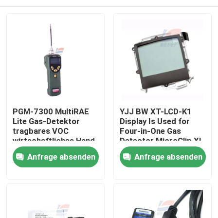
PGM-7300 MultiRAE
YJJ BW XT-LCD-K1
Lite Gas-Detektor
Display Is Used for
tragbares VOC
Four-in-One Gas
wirtschaftliches Hand
Detector MicroClip XL
MCXL-XWHM-Y-CN
Zu Hause
Anfrage absenden
Anfrage absenden
Produkte
VR-Show