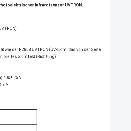
Photoelektrischer Infrarotsensor UVTRON
,
 (UVTRON)
fil wie der R2868 UVTRON (UV-Licht, das von der Seite
n breites Sichtfeld (Richtung).
) 400
± 25 V
,3 mA