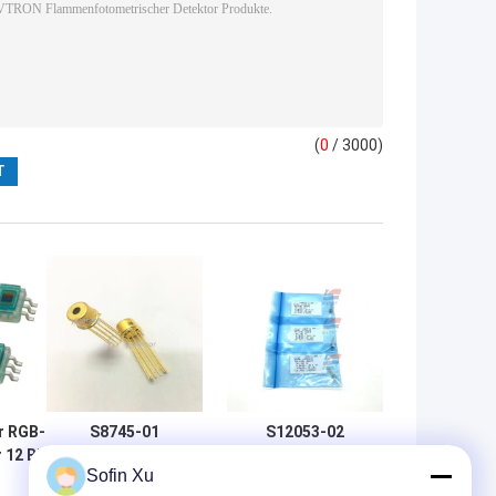
(
0
/ 3000)
r RGB-
S8745-01
S12053-02
 12 Bit
Silizium-
Silizium-
Sofin Xu
sgang
Fotodiode mit
Avalanche-