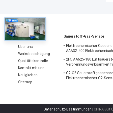
über
Sauerstoff-Gas-Sensor
Elektrochemischer Gassens
Über uns
AAA32-400 Elektrochemisch
Werksbesichtigung
Gassensor Sauerstoff Fünf S
2FO AA625-180 Luftsauerst
Qualitätskontrolle
in der Luft
Verbrennungswirksamkeit f
Kontakt mit uns
Festgasdetektor
O2-C2 Sauerstoffgassenso
Neuigkeiten
Elektrochemischer O2-Senso
Sitemap
Sauerstoffalarm Zwei Jahre
Lebensdauer
Datenschutz-Bestimmungen
| CHINA Gut 