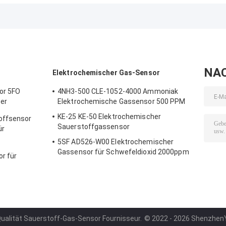
nahe der
Fotoelektrischer Sensor
Niederspannung
Spektrallichtwirksamkeit
Integrierter Widerstand
NA
Elektrochemischer Gas-Sensor
or 5FO
4NH3-500 CLE-1052-4000 Ammoniak
er
Elektrochemische Gassensor 500 PPM
erie 2 Jahre
KE-25 KE-50 Elektrochemischer
offsensor
Sauerstoffgassensor
ür
5SF AD526-W00 Elektrochemischer
r
Gassensor für Schwefeldioxid 2000ppm
r für
5er Reihe
Qualität Sauerstoff-Gas-Sensor Fournisseur.
© 2022 - 2026 ShenzhenYiji