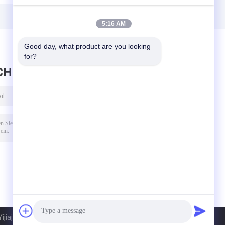
splastik
Vorverstärker-
Fotodiode mit
Low Noise Sensor
kurzer
Wellenlänge Typ
5:16 AM
für 600 nm Band
Good day, what product are you looking 
for?
CHRICHT HINTERLASSEN
ajie Electronic Co., Ltd.. All Rights Reserved.