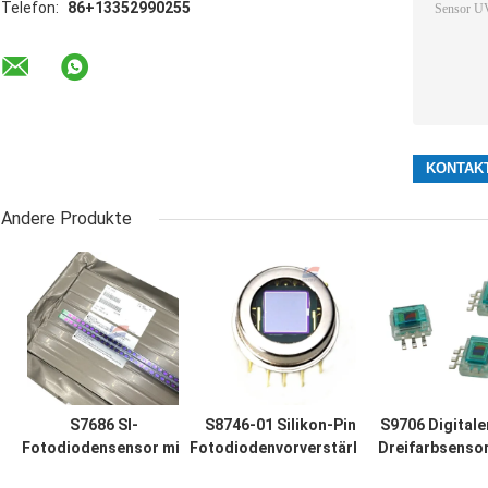
Telefon:
86+13352990255
Andere Produkte
S7686 SI-
S8746-01 Silikon-Pin-
S9706 Digitale
Fotodiodensensor mit
Fotodiodenvorverstärker
Dreifarbsensor
einer Empfindlichkeit
Infrarot-
Digitaler Au