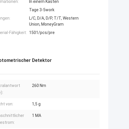
rmationen:
In einem Kasten
Tage 3-5work
ngen:
L/C, D/A, D/P, T/T, Western
Union, MoneyGram
ial-Fähigkeit:
1501/pcs/pre
otometrischer Detektor
ralantwort
260 Nm
):
ht von:
1,5 g
schnittlicher
1 MA
destrom: