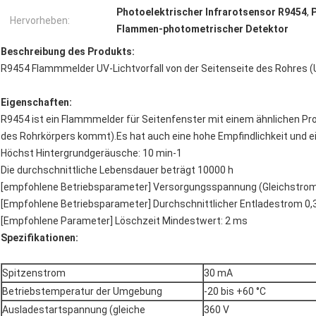
Photoelektrischer Infrarotsensor R9454
,
Hervorheben:
Flammen-photometrischer Detektor
Beschreibung des Produkts
:
R9454 Flammmelder UV-Lichtvorfall von der Seitenseite des Rohres
Eigenschaften:
R9454 ist ein Flammmelder für Seitenfenster mit einem ähnlichen Pro
des Rohrkörpers kommt).
Es hat auch eine hohe Empfindlichkeit und ei
Höchst Hintergrundgeräusche: 10 min-1
Die durchschnittliche Lebensdauer beträgt 10000 h
[empfohlene Betriebsparameter] Versorgungsspannung (Gleichstrom
[Empfohlene Betriebsparameter] Durchschnittlicher Entladestrom 0
[Empfohlene Parameter] Löschzeit Mindestwert: 2 ms
Spezifikationen
:
Spitzenstrom
30 mA
Betriebstemperatur der Umgebung
-20 bis +60 °C
Ausladestartspannung (gleiche
360 V