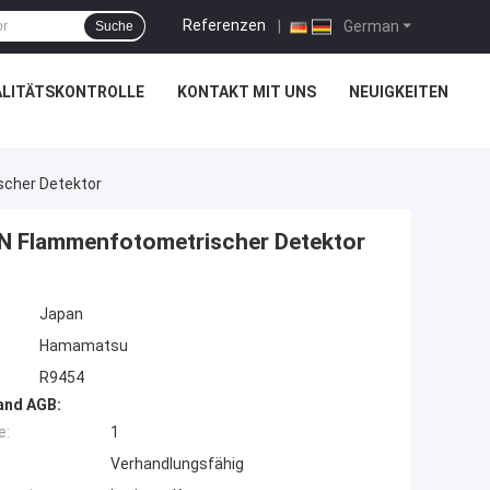
Referenzen
|
German
Suche
LITÄTSKONTROLLE
KONTAKT MIT UNS
NEUIGKEITEN
scher Detektor
ON Flammenfotometrischer Detektor
Japan
Hamamatsu
R9454
and AGB:
e:
1
Verhandlungsfähig