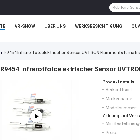
TE
VR-SHOW
ÜBER UNS
WERKSBESICHTIGUNG
QUA
R9454 Infrarotfotoelektrischer Sensor UVTRON Flammenfotometri
R9454 Infrarotfotoelektrischer Sensor UVTR
Produktdetails:
Herkunftsort:
Markenname:
Modellnummer:
Zahlung und Vers
Min Bestellmeng
Preis: