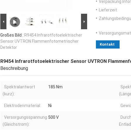
Verpackung Info
Lieferzeit:
Zahlungsbedingu
Versorgungsmater
Großes Bild :
R9454 Infrarotfotoelektrischer
Sensor UVTRON Flammenfotometrischer
Kontakt
Detektor
R9454 Infrarotfotoelektrischer Sensor UVTRON Flammenf
Beschreibung
Spektralantwort
185 Nm
Spekt
(kurz):
(Länge
Elektrodenmaterial:
Ni
Gewic
Versorgungsspannung
500 V
Durch
(Gleichstrom):
Entla