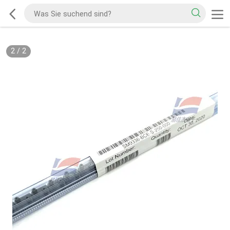
2
/
2