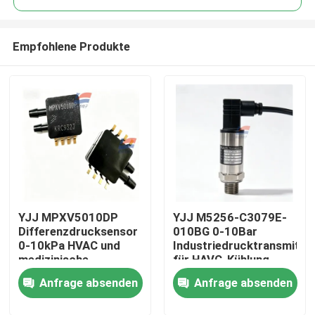
Empfohlene Produkte
YJJ MPXV5010DP
YJJ M5256-C3079E-
Zu Hause
Differenzdrucksensor
010BG 0-10Bar
0-10kPa HVAC und
Industriedrucktransmitte
medizinische
für HAVC-Kühlung
Produkte
Anwendungen
Anfrage absenden
Anfrage absenden
VR-Show