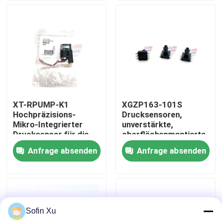
Über uns
Werksbesichtigung
Qualitätskontrolle
XT-RPUMP-K1
XGZP163-101S
Hochpräzisions-
Drucksensoren,
Kontakt mit uns
Mikro-Integrierter
unverstärkte,
Drucksensor für die
oberflächenmontierte
spezielle
SOP-6-Verpackung
Anfrage absenden
Anfrage absenden
Neuigkeiten
Schließkreislaufdruckkontrolle
und
Zustandsüberwachung
von
Rechtssachen
Miniaturpumpeinrichtungen
Sofin Xu
Sauerstoff-Gas-Sensor