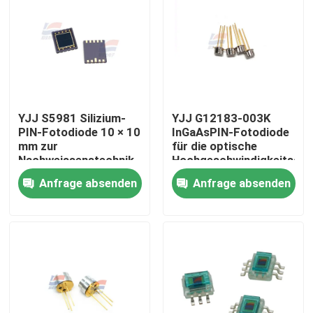
YJJ S5981 Silizium-
YJJ G12183-003K
PIN-Fotodiode 10 × 10
InGaAsPIN-Fotodiode
mm zur
für die optische
Nachweissenstechnik
Hochgeschwindigkeitsdet
im Nahen Infrarot
Anfrage absenden
Anfrage absenden
Zu Hause
Produkte
VR-Show