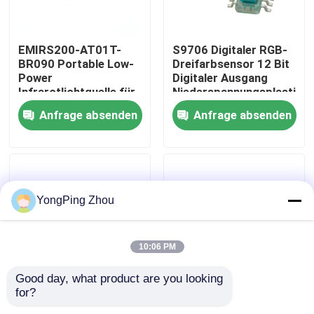
Über uns
EMIRS200-AT01T-
S9706 Digitaler RGB-
BR090 Portable Low-
Dreifarbsensor 12 Bit
Power
Digitaler Ausgang
Werksbesichtigung
Infrarotlichtquelle für
Niederspannungsplastik
tragbare
Anfrage absenden
Anfrage absenden
Gasanalysatoren
Qualitätskontrolle
Kontakt mit uns
YongPing Zhou
Neuigkeiten
10:06 PM
Sauerstoff-Gas-Sensor
Good day, what product are you looking 
for?
G12183-003K
S5981 4 Segment-
Elektrochemischer Gas-Sensor
Hochleistungs-Indium-
Oberflächenmontage