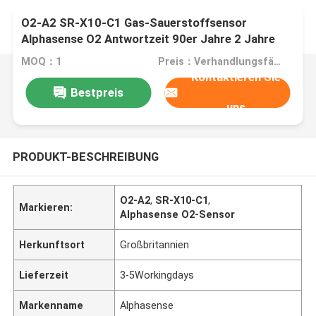
O2-A2 SR-X10-C1 Gas-Sauerstoffsensor
Alphasense O2 Antwortzeit 90er Jahre 2 Jahre
Lebensdauer
MOQ：1
Preis：Verhandlungsfähig
Kontaktieren Sie
Bestpreis
uns
PRODUKT-BESCHREIBUNG
O2-A2
,
SR-X10-C1
,
Markieren:
Alphasense O2-Sensor
Herkunftsort
Großbritannien
Lieferzeit
3-5Workingdays
Markenname
Alphasense