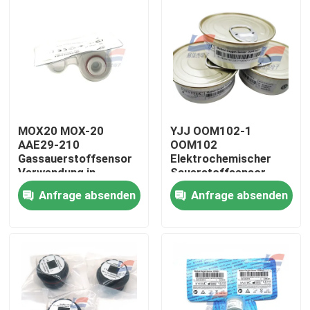
MOX20 MOX-20
YJJ OOM102-1
AAE29-210
OOM102
Gassauerstoffsensor
Elektrochemischer
Verwendung in
Sauerstoffsensor
Anästhesiemaschinen,
Sauerstoffbatterie
Anfrage absenden
Anfrage absenden
Sauerstoffkonzentratoren
Medizinisches
Anästhesie-System
Zu Hause
Respirator
Produkte
VR-Show