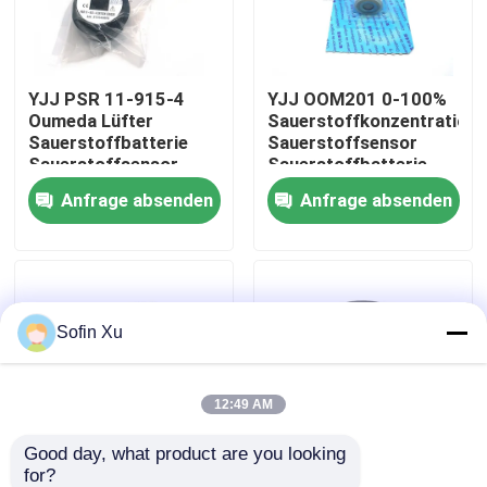
Über uns
YJJ PSR 11-915-4
YJJ OOM201 0-100%
Oumeda Lüfter
Sauerstoffkonzentration
Werksbesichtigung
Sauerstoffbatterie
Sauerstoffsensor
Sauerstoffsensor
Sauerstoffbatterie
Anästhesie-Atemgerät
Anfrage absenden
Anfrage absenden
Qualitätskontrolle
Kontakt mit uns
Sofin Xu
Neuigkeiten
Sauerstoff-Gas-Sensor
12:49 AM
Good day, what product are you looking 
Elektrochemischer Gas-Sensor
for?
YJJ OOM202
YJJ OOM204