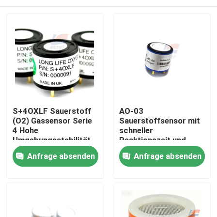
S+4OXLF Sauerstoff
AO-03
(O2) Gassensor Serie
Sauerstoffsensor mit
4 Hohe
schneller
Umgebungsstabilität
Reaktionszeit und
Genauigkeit für
Zu Hause
Anfrage absenden
Anfrage absenden
tragbare
Sauerstoffdetektoren/Al
und
Produkte
Luftqualitätsanalysatoren
VR-Show