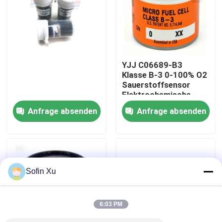
Über uns
Werksbesichtigung
YJJ C06689-B3
Klasse B-3 0-100% O2
Sauerstoffsensor
Qualitätskontrolle
Elektrochemische
Sauerstoffzelle zur
Anfrage absenden
Anfrage absenden
Analyse von
Kontakt mit uns
Rauchgasen aus
thermischen
Verbrennungsboilern
Neuigkeiten
Sofin Xu
Rechtssachen
6:03 PM
Sauerstoff-Gas-Sensor