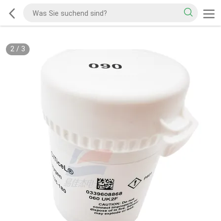
2
/
3